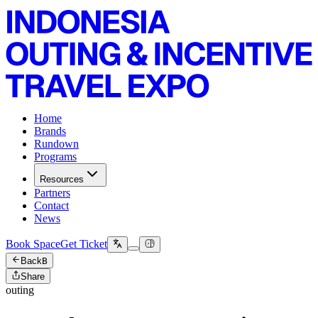
Home
Brands
Rundown
Programs
Resources
Partners
Contact
News
Book Space
Get Ticket
Back
B
Share
outing