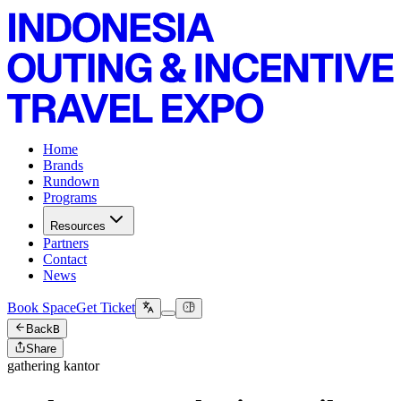
Home
Brands
Rundown
Programs
Resources
Partners
Contact
News
Book Space
Get Ticket
Back
B
Share
gathering kantor