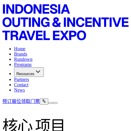
Home
Brands
Rundown
Programs
Resources
Partners
Contact
News
预订展位
领取门票
核心
项目