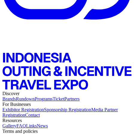
Discover
Brands
Rundown
Programs
Ticket
Partners
For Businesses
Exhibitor Registration
Sponsorship Registration
Media Partner
Registration
Contact
Resources
Gallery
FAQ
Links
News
Terms and policies