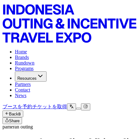
Home
Brands
Rundown
Programs
Resources
Partners
Contact
News
ブースを予約
チケットを取得
Back
B
Share
pameran outing